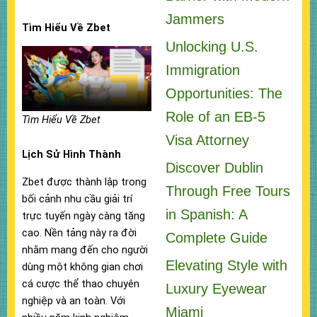
Jammers
Tìm Hiểu Về Zbet
Unlocking U.S.
Immigration
Opportunities: The
Role of an EB-5
Tìm Hiểu Về Zbet
Visa Attorney
Lịch Sử Hình Thành
Discover Dublin
Zbet được thành lập trong
Through Free Tours
bối cảnh nhu cầu giải trí
in Spanish: A
trực tuyến ngày càng tăng
cao. Nền tảng này ra đời
Complete Guide
nhằm mang đến cho người
Elevating Style with
dùng một không gian chơi
cá cược thể thao chuyên
Luxury Eyewear
nghiệp và an toàn. Với
Miami