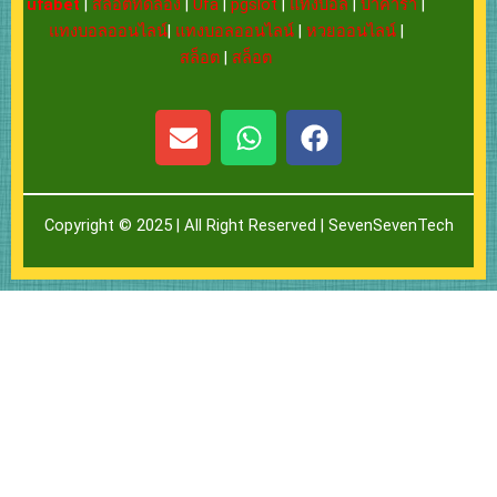
ufabet
|
สล็อตทดลอง
|
Ufa
|
pgslot
|
แทงบอล
|
บาคาร่า
|
แทงบอลออนไลน์
|
แทงบอลออนไลน์
|
หวยออนไลน์
|
สล็อต
|
สล็อต
E
W
F
n
h
a
v
a
c
e
t
e
Copyright © 2025 | All Right Reserved |
SevenSevenTech
l
s
b
o
a
o
p
p
o
e
p
k