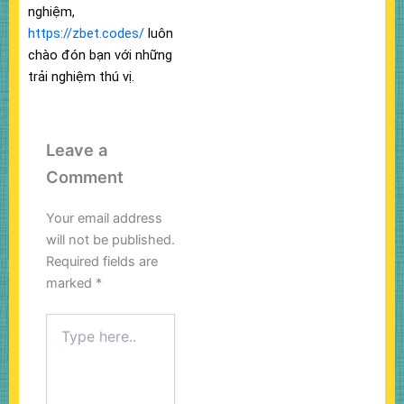
nghiệm,
https://zbet.codes/
luôn
chào đón bạn với những
trải nghiệm thú vị.
Leave a
Comment
Your email address
will not be published.
Required fields are
marked
*
Type
here..