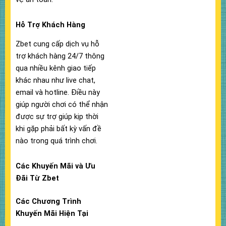
Hỗ Trợ Khách Hàng
Zbet cung cấp dịch vụ hỗ
trợ khách hàng 24/7 thông
qua nhiều kênh giao tiếp
khác nhau như live chat,
email và hotline. Điều này
giúp người chơi có thể nhận
được sự trợ giúp kịp thời
khi gặp phải bất kỳ vấn đề
nào trong quá trình chơi.
Các Khuyến Mãi và Ưu
Đãi Từ Zbet
Các Chương Trình
Khuyến Mãi Hiện Tại