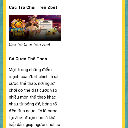
Các Trò Chơi Trên Zbet
Các Trò Chơi Trên Zbet
Cá Cược Thể Thao
Một trong những điểm
mạnh của Zbet chính là cá
cược thể thao, nơi người
chơi có thể đặt cược vào
nhiều môn thể thao khác
nhau từ bóng đá, bóng rổ
đến đua ngựa. Tỷ lệ cược
tại Zbet được cho là khá
hấp dẫn, giúp người chơi có