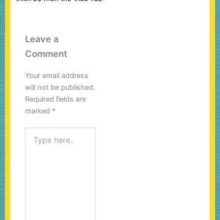
Leave a
Comment
Your email address
will not be published.
Required fields are
marked
*
Type
here..