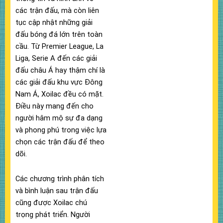
các trận đấu, mà còn liên
tục cập nhật những giải
đấu bóng đá lớn trên toàn
cầu. Từ Premier League, La
Liga, Serie A đến các giải
đấu châu Á hay thậm chí là
các giải đấu khu vực Đông
Nam Á, Xoilac đều có mặt.
Điều này mang đến cho
người hâm mộ sự đa dạng
và phong phú trong việc lựa
chọn các trận đấu để theo
dõi.
Các chương trình phân tích
và bình luận sau trận đấu
cũng được Xoilac chú
trọng phát triển. Người