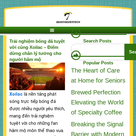
Skip
to
content
Search Posts
Trải nghiệm bóng đá tuyệt
Search
vời cùng Xoilac – Điểm
Se
dừng chân lý tưởng cho
người hâm mộ
Popular Posts
The Heart of Care
at Home for Seniors
Brewed Perfection
Xoilac
là nền tảng phát
sóng trực tiếp bóng đá
Elevating the World
được nhiều người yêu thích,
of Specialty Coffee
mang đến trải nghiệm
tuyệt vời cho những fan
Breaking the Signal
hâm mộ môn thể thao vua.
Barrier with Modern