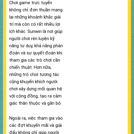
Chơi game trực tuyến
không chỉ đơn thuần mang
lại những khoảnh khắc giải
trí mà còn có rất nhiều lợi
ích khác. Sunwin là nơi giúp
người chơi rèn luyện kỹ
năng tư duy, khả năng phán
đoán và sự quyết đoán khi
tham gia các trò chơi cần
chiến thuật. Hơn nữa,
những trò chơi tương tác
cũng khuyến khích người
chơi xây dựng mối quan hệ
với cộng đồng, tạo ra cảm
giác thân thuộc và gắn bó.
Ngoài ra, việc tham gia vào
các đợt khuyến mãi và giải
đấu không chỉ giúp người