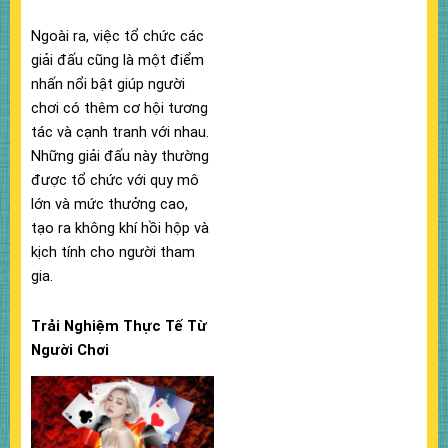
Ngoài ra, việc tổ chức các
giải đấu cũng là một điểm
nhấn nổi bật giúp người
chơi có thêm cơ hội tương
tác và cạnh tranh với nhau.
Những giải đấu này thường
được tổ chức với quy mô
lớn và mức thưởng cao,
tạo ra không khí hồi hộp và
kịch tính cho người tham
gia.
Trải Nghiệm Thực Tế Từ
Người Chơi