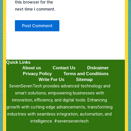
this browser for the
next time I comment.
Quick Links
About us
Contact Us
Dislcaimer
Privacy Policy
Terms and Conditions
Write For Us
Sitemap
SevenSevenTech provides advanced technology and
smart solutions, empowering businesses with
innovation, efficiency, and digital tools. Enhancing
growth with cutting-edge advancements, transforming
industries with seamless integration, automation, and
intelligence. #sevenseventech