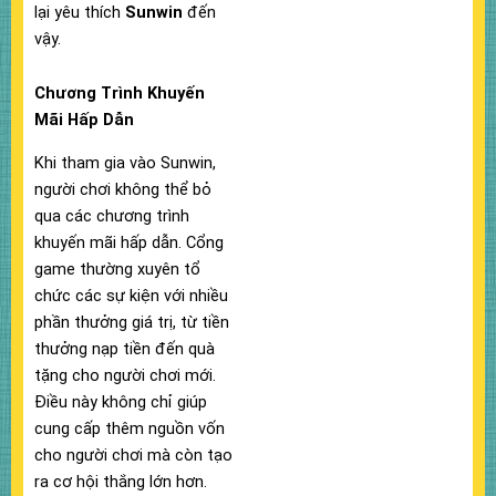
lại yêu thích
Sunwin
đến
vậy.
Chương Trình Khuyến
Mãi Hấp Dẫn
Khi tham gia vào Sunwin,
người chơi không thể bỏ
qua các chương trình
khuyến mãi hấp dẫn. Cổng
game thường xuyên tổ
chức các sự kiện với nhiều
phần thưởng giá trị, từ tiền
thưởng nạp tiền đến quà
tặng cho người chơi mới.
Điều này không chỉ giúp
cung cấp thêm nguồn vốn
cho người chơi mà còn tạo
ra cơ hội thắng lớn hơn.