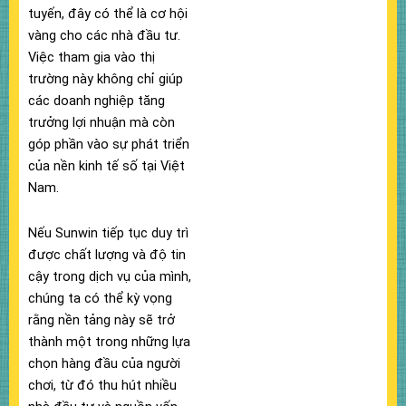
tuyến, đây có thể là cơ hội
vàng cho các nhà đầu tư.
Việc tham gia vào thị
trường này không chỉ giúp
các doanh nghiệp tăng
trưởng lợi nhuận mà còn
góp phần vào sự phát triển
của nền kinh tế số tại Việt
Nam.
Nếu Sunwin tiếp tục duy trì
được chất lượng và độ tin
cậy trong dịch vụ của mình,
chúng ta có thể kỳ vọng
rằng nền tảng này sẽ trở
thành một trong những lựa
chọn hàng đầu của người
chơi, từ đó thu hút nhiều