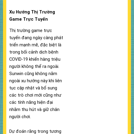
Xu Hướng Thị Trường
Game Trực Tuyến
Thị trường game trực
tuyến đang ngày càng phát
triển mạnh mẽ, đặc biệt là
trong bối cảnh dịch bệnh
COVID-19 khiến hàng triệu
người không thể ra ngoài.
Sunwin cũng không nằm
ngoài xu hướng này khi liên
tục cập nhật và bổ sung
các trò chơi mới cũng như
các tính năng hiện đại
nhằm thu hút và giữ chân
người chơi.
Dự đoán rằng trong tương