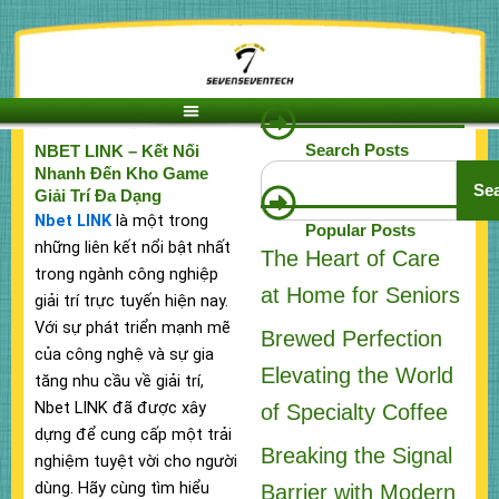
Skip
to
content
Search Posts
NBET LINK – Kết Nối
Search
Nhanh Đến Kho Game
Se
Giải Trí Đa Dạng
Nbet LINK
là một trong
Popular Posts
những liên kết nổi bật nhất
The Heart of Care
trong ngành công nghiệp
at Home for Seniors
giải trí trực tuyến hiện nay.
Với sự phát triển mạnh mẽ
Brewed Perfection
của công nghệ và sự gia
Elevating the World
tăng nhu cầu về giải trí,
Nbet LINK đã được xây
of Specialty Coffee
dựng để cung cấp một trải
Breaking the Signal
nghiệm tuyệt vời cho người
dùng. Hãy cùng tìm hiểu
Barrier with Modern