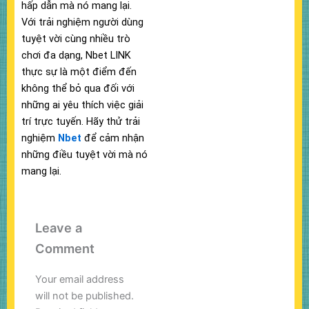
hấp dẫn mà nó mang lại.
Với trải nghiệm người dùng
tuyệt vời cùng nhiều trò
chơi đa dạng, Nbet LINK
thực sự là một điểm đến
không thể bỏ qua đối với
những ai yêu thích việc giải
trí trực tuyến. Hãy thử trải
nghiệm
Nbet
để cảm nhận
những điều tuyệt vời mà nó
mang lại.
Leave a
Comment
Your email address
will not be published.