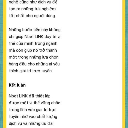
nghệ cũng như dịch vụ để
tạo ra những trải nghiệm
tốt nhất cho người dùng.
Những bước tiến này không
chỉ giúp Nbet LINK duy trì vị
thế của mình trong ngành
mà còn giúp nó trở thành
một trong những lựa chọn
hàng đầu cho những ai yêu
thích giải trí trực tuyến.
Kết luận
Nbet LINK đã thiết lập
được một vị thế vững chắc
trong lĩnh vực giải trí trực
tuyến nhờ vào chất lượng
dịch vụ và những ưu đãi