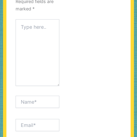
Required fields are
marked
*
Type
here..
Name*
Email*