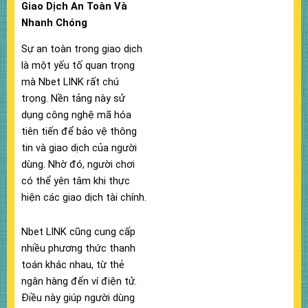
Giao Dịch An Toàn Và
Nhanh Chóng
Sự an toàn trong giao dịch
là một yếu tố quan trọng
mà Nbet LINK rất chú
trọng. Nền tảng này sử
dụng công nghệ mã hóa
tiên tiến để bảo vệ thông
tin và giao dịch của người
dùng. Nhờ đó, người chơi
có thể yên tâm khi thực
hiện các giao dịch tài chính.
Nbet LINK cũng cung cấp
nhiều phương thức thanh
toán khác nhau, từ thẻ
ngân hàng đến ví điện tử.
Điều này giúp người dùng