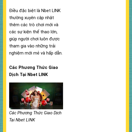
Điều đặc biệt là Nbet LINK
thường xuyên cập nhật
thêm các trò chơi mới và
các sự kiện thể thao lớn,
giúp người chơi luôn được
tham gia vào những trải
nghiệm mới mẻ và hấp dẫn.
Các Phương Thức Giao
Dịch Tại Nbet LINK
Các Phương Thức Giao Dịch
Tại Nbet LINK