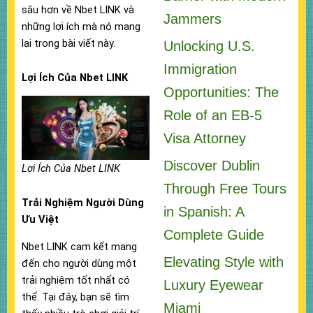
sâu hơn về Nbet LINK và
Jammers
những lợi ích mà nó mang
lại trong bài viết này.
Unlocking U.S.
Immigration
Lợi Ích Của Nbet LINK
Opportunities: The
Role of an EB-5
Visa Attorney
Discover Dublin
Lợi Ích Của Nbet LINK
Through Free Tours
Trải Nghiệm Người Dùng
in Spanish: A
Ưu Việt
Complete Guide
Nbet LINK cam kết mang
Elevating Style with
đến cho người dùng một
trải nghiệm tốt nhất có
Luxury Eyewear
thể. Tại đây, bạn sẽ tìm
Miami