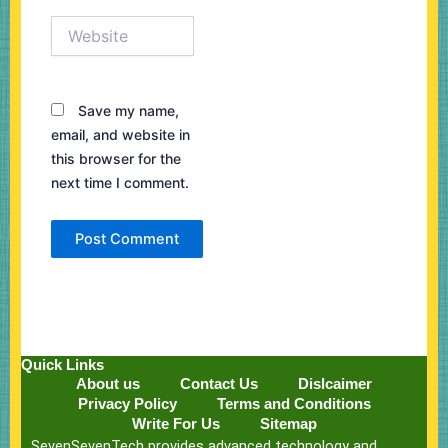
Website
Save my name,
email, and website in
this browser for the
next time I comment.
Quick Links
About us
Contact Us
Dislcaimer
Privacy Policy
Terms and Conditions
Write For Us
Sitemap
SevenSevenTech provides advanced technology and