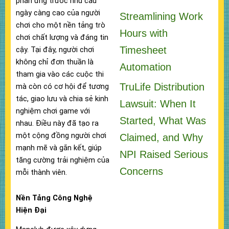
phản ứng trước nhu cầu
ngày càng cao của người
Streamlining Work
chơi cho một nền tảng trò
Hours with
chơi chất lượng và đáng tin
Timesheet
cậy. Tại đây, người chơi
không chỉ đơn thuần là
Automation
tham gia vào các cuộc thi
TruLife Distribution
mà còn có cơ hội để tương
tác, giao lưu và chia sẻ kinh
Lawsuit: When It
nghiệm chơi game với
Started, What Was
nhau. Điều này đã tạo ra
một cộng đồng người chơi
Claimed, and Why
mạnh mẽ và gắn kết, giúp
NPI Raised Serious
tăng cường trải nghiệm của
Concerns
mỗi thành viên.
Nền Tảng Công Nghệ
Hiện Đại