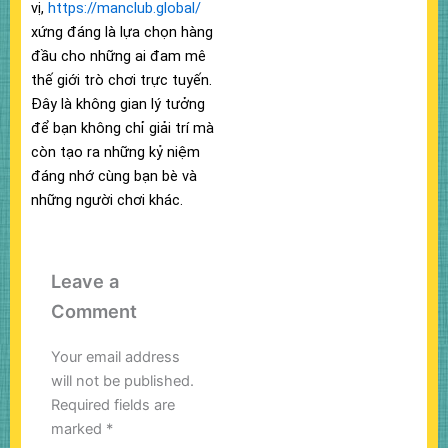
vị,
https://manclub.global/
xứng đáng là lựa chọn hàng
đầu cho những ai đam mê
thế giới trò chơi trực tuyến.
Đây là không gian lý tưởng
để bạn không chỉ giải trí mà
còn tạo ra những kỷ niệm
đáng nhớ cùng bạn bè và
những người chơi khác.
Leave a
Comment
Your email address
will not be published.
Required fields are
marked
*