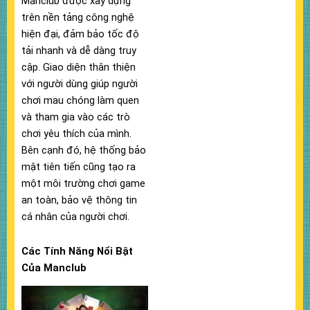
Manclub được xây dựng
trên nền tảng công nghệ
hiện đại, đảm bảo tốc độ
tải nhanh và dễ dàng truy
cập. Giao diện thân thiện
với người dùng giúp người
chơi mau chóng làm quen
và tham gia vào các trò
chơi yêu thích của mình.
Bên cạnh đó, hệ thống bảo
mật tiên tiến cũng tạo ra
một môi trường chơi game
an toàn, bảo vệ thông tin
cá nhân của người chơi.
Các Tính Năng Nổi Bật
Của Manclub