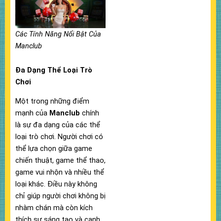
Các Tính Năng Nổi Bật Của
Manclub
Đa Dạng Thể Loại Trò
Chơi
Một trong những điểm
mạnh của
Manclub
chính
là sự đa dạng của các thể
loại trò chơi. Người chơi có
thể lựa chọn giữa game
chiến thuật, game thể thao,
game vui nhộn và nhiều thể
loại khác. Điều này không
chỉ giúp người chơi không bị
nhàm chán mà còn kích
thích sự sáng tạo và cạnh