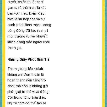
quyết, chiến thuật chơi
game, và thậm chí là kết
bạn với nhau. Điểm đặc
biệt là sự hợp tác và sự
cạnh tranh lành mạnh trong
cộng đồng đã tạo ra một
môi trường vui vẻ, khuyến
khích đông đảo người chơi
tham gia.
Những Giây Phút Giải Trí
Tham gia tại
Manclub
không chỉ đơn thuần là
hoàn thành nền tảng trò
chơi, mà còn là những giờ
phút giải trí thú vị và đồng
đội trong từng trận đấu.
Người chơi có thể tạo ra