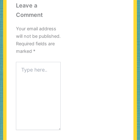
Leave a
Comment
Your email address
will not be published.
Required fields are
marked
*
Type
here..