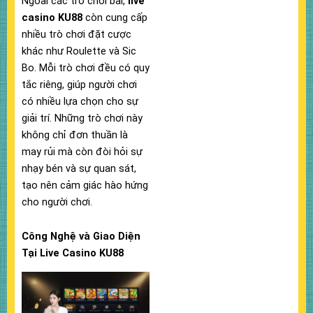
Ngoài các trò chơi bài,
live
casino KU88
còn cung cấp
nhiều trò chơi đặt cược
khác như Roulette và Sic
Bo. Mỗi trò chơi đều có quy
tắc riêng, giúp người chơi
có nhiều lựa chọn cho sự
giải trí. Những trò chơi này
không chỉ đơn thuần là
may rủi mà còn đòi hỏi sự
nhạy bén và sự quan sát,
tạo nên cảm giác hào hứng
cho người chơi.
Công Nghệ và Giao Diện
Tại Live Casino KU88