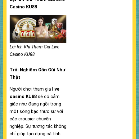
Casino KU88
Lợi Ích Khi Tham Gia Live
Casino KU88
Trải Nghiệm Gần Gũi Như
Thật
Người chơi tham gia
live
casino KU88
sẽ có cảm
giác như đang ngồi trong
một sòng bạc thực sự với
các croupier chuyên
nghiệp. Sự tương tác không
chỉ giúp tạo dựng cá tính