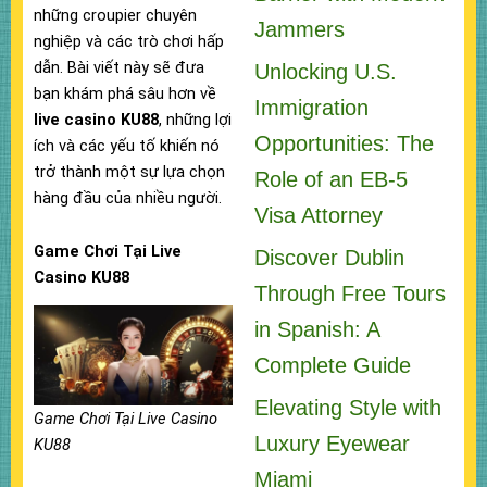
những croupier chuyên
Jammers
nghiệp và các trò chơi hấp
dẫn. Bài viết này sẽ đưa
Unlocking U.S.
bạn khám phá sâu hơn về
Immigration
live casino KU88
, những lợi
Opportunities: The
ích và các yếu tố khiến nó
trở thành một sự lựa chọn
Role of an EB-5
hàng đầu của nhiều người.
Visa Attorney
Game Chơi Tại Live
Discover Dublin
Casino KU88
Through Free Tours
in Spanish: A
Complete Guide
Elevating Style with
Game Chơi Tại Live Casino
Luxury Eyewear
KU88
Miami