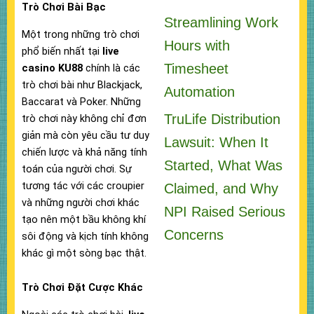
Trò Chơi Bài Bạc
Streamlining Work
Một trong những trò chơi
Hours with
phổ biến nhất tại
live
Timesheet
casino KU88
chính là các
trò chơi bài như Blackjack,
Automation
Baccarat và Poker. Những
TruLife Distribution
trò chơi này không chỉ đơn
giản mà còn yêu cầu tư duy
Lawsuit: When It
chiến lược và khả năng tính
Started, What Was
toán của người chơi. Sự
tương tác với các croupier
Claimed, and Why
và những người chơi khác
NPI Raised Serious
tạo nên một bầu không khí
Concerns
sôi động và kịch tính không
khác gì một sòng bạc thật.
Trò Chơi Đặt Cược Khác