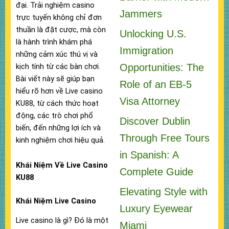
đại. Trải nghiệm casino
Jammers
trực tuyến không chỉ đơn
thuần là đặt cược, mà còn
Unlocking U.S.
là hành trình khám phá
Immigration
những cảm xúc thú vị và
kịch tính từ các bàn chơi.
Opportunities: The
Bài viết này sẽ giúp bạn
Role of an EB-5
hiểu rõ hơn về Live casino
Visa Attorney
KU88, từ cách thức hoạt
động, các trò chơi phổ
Discover Dublin
biến, đến những lợi ích và
Through Free Tours
kinh nghiệm chơi hiệu quả.
in Spanish: A
Khái Niệm Về Live Casino
Complete Guide
KU88
Elevating Style with
Khái Niệm Live Casino
Luxury Eyewear
Live casino là gì? Đó là một
Miami