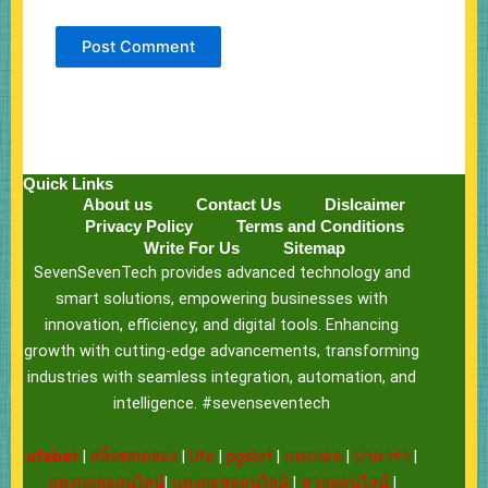
Quick Links
About us
Contact Us
Dislcaimer
Privacy Policy
Terms and Conditions
Write For Us
Sitemap
SevenSevenTech provides advanced technology and
smart solutions, empowering businesses with
innovation, efficiency, and digital tools. Enhancing
growth with cutting-edge advancements, transforming
industries with seamless integration, automation, and
intelligence. #sevenseventech
ufabet
|
สล็อตทดลอง
|
Ufa
|
pgslot
|
แทงบอล
|
บาคาร่า
|
แทงบอลออนไลน์
|
แทงบอลออนไลน์
|
หวยออนไลน์
|