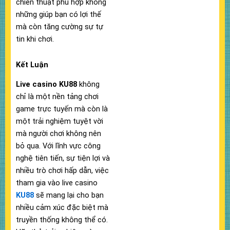
chiến thuật phù hợp không
những giúp bạn có lợi thế
mà còn tăng cường sự tự
tin khi chơi.
Kết Luận
Live casino KU88
không
chỉ là một nền tảng chơi
game trực tuyến mà còn là
một trải nghiệm tuyệt vời
mà người chơi không nên
bỏ qua. Với lĩnh vực công
nghệ tiên tiến, sự tiện lợi và
nhiều trò chơi hấp dẫn, việc
tham gia vào live casino
KU88
sẽ mang lại cho bạn
nhiều cảm xúc đặc biệt mà
truyền thống không thể có.