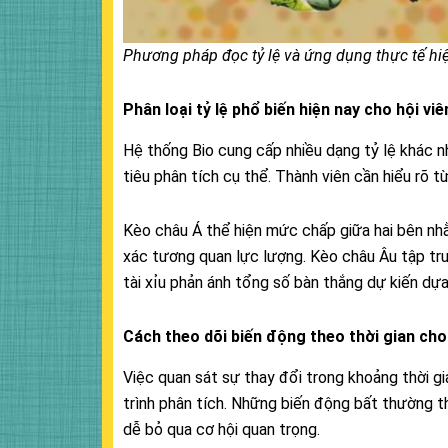
Phương pháp đọc tỷ lệ và ứng dụng thực tế hi
Phân loại tỷ lệ phổ biến hiện nay cho hội vi
Hệ thống Bio cung cấp nhiều dạng tỷ lệ khác n
tiêu phân tích cụ thể. Thành viên cần hiểu rõ từ
Kèo châu Á thể hiện mức chấp giữa hai bên nh
xác tương quan lực lượng. Kèo châu Âu tập trun
tài xỉu phản ánh tổng số bàn thắng dự kiến dự
Cách theo dõi biến động theo thời gian cho
Việc quan sát sự thay đổi trong khoảng thời gi
trình phân tích. Những biến động bất thường t
dễ bỏ qua cơ hội quan trọng.