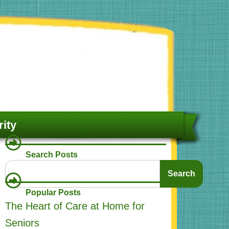
ity
Search Posts
Search
Search
Popular Posts
The Heart of Care at Home for
Seniors