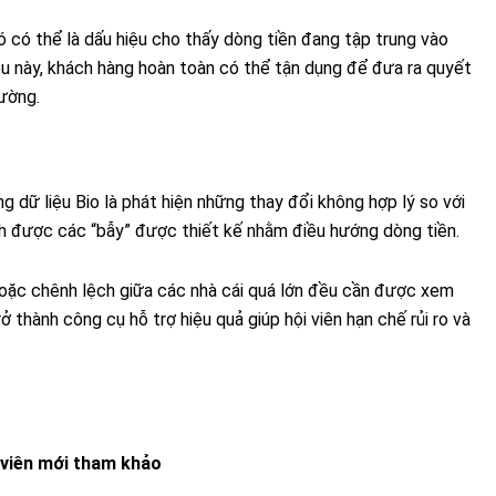
đó có thể là dấu hiệu cho thấy dòng tiền đang tập trung vào
ệu này, khách hàng hoàn toàn có thể tận dụng để đưa ra quyết
rường.
 dữ liệu Bio là phát hiện những thay đổi không hợp lý so với
ánh được các “bẫy” được thiết kế nhằm điều hướng dòng tiền.
hoặc chênh lệch giữa các nhà cái quá lớn đều cần được xem
ở thành công cụ hỗ trợ hiệu quả giúp hội viên hạn chế rủi ro và
 viên mới tham khảo