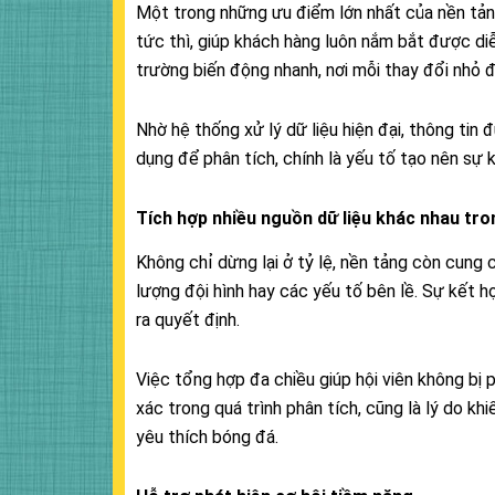
Một trong những ưu điểm lớn nhất của nền tảng
tức thì, giúp khách hàng luôn nắm bắt được diễ
trường biến động nhanh, nơi mỗi thay đổi nhỏ 
Nhờ hệ thống xử lý dữ liệu hiện đại, thông tin
dụng để phân tích, chính là yếu tố tạo nên sự 
Tích hợp nhiều nguồn dữ liệu khác nhau tro
Không chỉ dừng lại ở tỷ lệ, nền tảng còn cung
lượng đội hình hay các yếu tố bên lề. Sự kết h
ra quyết định.
Việc tổng hợp đa chiều giúp hội viên không bị
xác trong quá trình phân tích, cũng là lý do kh
yêu thích bóng đá.