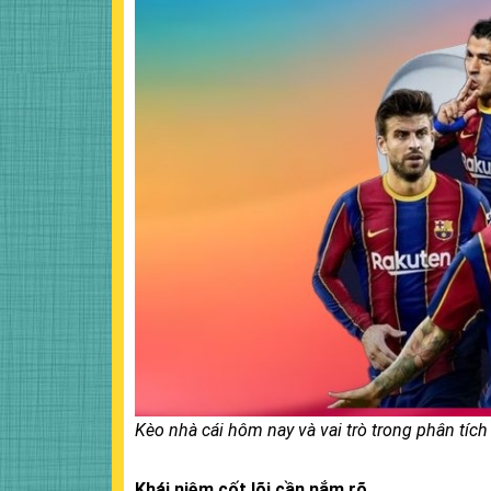
Kèo nhà cái hôm nay và vai trò trong phân tích
Khái niệm cốt lõi cần nắm rõ