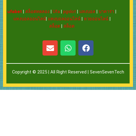
ufabet
|
สล็อตทดลอง
|
Ufa
|
pgslot
|
แทงบอล
|
บาคาร่า
|
แทงบอลออนไลน์
|
แทงบอลออนไลน์
|
หวยออนไลน์
|
สล็อต
|
สล็อต
E
W
F
n
h
a
v
a
c
e
t
e
Copyright © 2025 | All Right Reserved |
SevenSevenTech
l
s
b
o
a
o
p
p
o
e
p
k