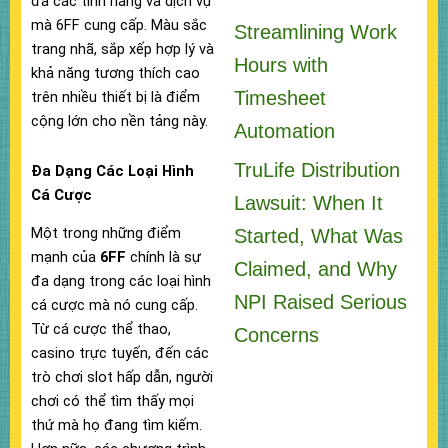
đa các tính năng và dịch vụ
mà 6FF cung cấp. Màu sắc
Streamlining Work
trang nhã, sắp xếp hợp lý và
Hours with
khả năng tương thích cao
Timesheet
trên nhiều thiết bị là điểm
cộng lớn cho nền tảng này.
Automation
TruLife Distribution
Đa Dạng Các Loại Hình
Cá Cược
Lawsuit: When It
Một trong những điểm
Started, What Was
mạnh của
6FF
chính là sự
Claimed, and Why
đa dạng trong các loại hình
NPI Raised Serious
cá cược mà nó cung cấp.
Từ cá cược thể thao,
Concerns
casino trực tuyến, đến các
trò chơi slot hấp dẫn, người
chơi có thể tìm thấy mọi
thứ mà họ đang tìm kiếm.