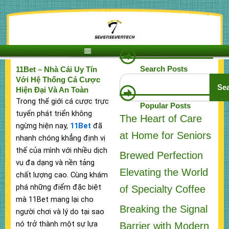
Skip
to
content
Search Posts
11Bet – Nhà Cái Uy Tín
Search
Với Hệ Thống Cá Cược
Se
Hiện Đại Và An Toàn
Trong thế giới cá cược trực
Popular Posts
tuyến phát triển không
The Heart of Care
ngừng hiện nay,
11Bet
đã
at Home for Seniors
nhanh chóng khẳng định vị
thế của mình với nhiều dịch
Brewed Perfection
vụ đa dạng và nền tảng
Elevating the World
chất lượng cao. Cùng khám
phá những điểm đặc biệt
of Specialty Coffee
mà 11Bet mang lại cho
Breaking the Signal
người chơi và lý do tại sao
nó trở thành một sự lựa
Barrier with Modern