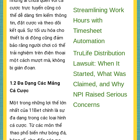
những ai chưa quen với cá
cược trực tuyến cũng có
Streamlining Work
thể dễ dàng tìm kiếm thông
Hours with
tin, đặt cược và theo dõi
Timesheet
kết quả. Sự tối ưu hóa cho
thiết bị di động cũng đảm
Automation
bảo rằng người chơi có thể
TruLife Distribution
trải nghiệm trên điện thoại
một cách mượt mà, không
Lawsuit: When It
bị gián đoạn.
Started, What Was
1.2 Đa Dạng Các Mảng
Claimed, and Why
Cá Cược
NPI Raised Serious
Một trong những lợi thế lớn
Concerns
nhất của 11Bet chính là sự
đa dạng trong các loại hình
cá cược. Từ các môn thể
thao phổ biến như bóng đá,