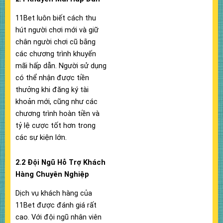
11Bet luôn biết cách thu
hút người chơi mới và giữ
chân người chơi cũ bằng
các chương trình khuyến
mãi hấp dẫn. Người sử dụng
có thể nhận được tiền
thưởng khi đăng ký tài
khoản mới, cũng như các
chương trình hoàn tiền và
tỷ lệ cược tốt hơn trong
các sự kiện lớn.
2.2 Đội Ngũ Hỗ Trợ Khách
Hàng Chuyên Nghiệp
Dịch vụ khách hàng của
11Bet được đánh giá rất
cao. Với đội ngũ nhân viên