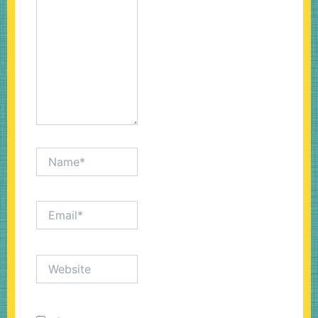
Name*
Email*
Website