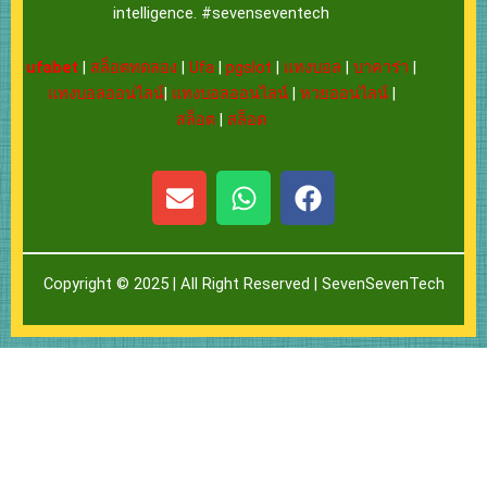
intelligence. #sevenseventech
ufabet
|
สล็อตทดลอง
|
Ufa
|
pgslot
|
แทงบอล
|
บาคาร่า
|
แทงบอลออนไลน์
|
แทงบอลออนไลน์
|
หวยออนไลน์
|
สล็อต
|
สล็อต
E
W
F
n
h
a
v
a
c
e
t
e
Copyright © 2025 | All Right Reserved |
SevenSevenTech
l
s
b
o
a
o
p
p
o
e
p
k