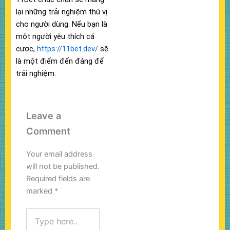
lại những trải nghiệm thú vị
cho người dùng. Nếu bạn là
một người yêu thích cá
cược,
https://11bet.dev/
sẽ
là một điểm đến đáng để
trải nghiệm.
Leave a
Comment
Your email address
will not be published.
Required fields are
marked
*
Type
here..