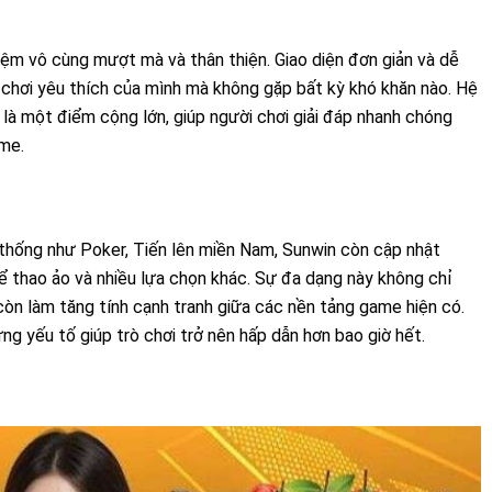
ệm vô cùng mượt mà và thân thiện. Giao diện đơn giản và dễ
 chơi yêu thích của mình mà không gặp bất kỳ khó khăn nào. Hệ
là một điểm cộng lớn, giúp người chơi giải đáp nhanh chóng
ame.
 thống như Poker, Tiến lên miền Nam, Sunwin còn cập nhật
ể thao ảo và nhiều lựa chọn khác. Sự đa dạng này không chỉ
òn làm tăng tính cạnh tranh giữa các nền tảng game hiện có.
g yếu tố giúp trò chơi trở nên hấp dẫn hơn bao giờ hết.