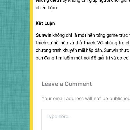
Những điều này không chỉ giúp người chơi giải t
chiến lược.
Kết Luận
Sunwin
không chỉ là một nền tảng game trực t
thích sự hồi hộp và thử thách. Với những trò c
chương trình khuyến mãi hấp dẫn, Sunwin thực 
bạn đang tìm kiếm một nơi để giải trí và có cơ 
Leave a Comment
Your email address will not be published
Type
here..