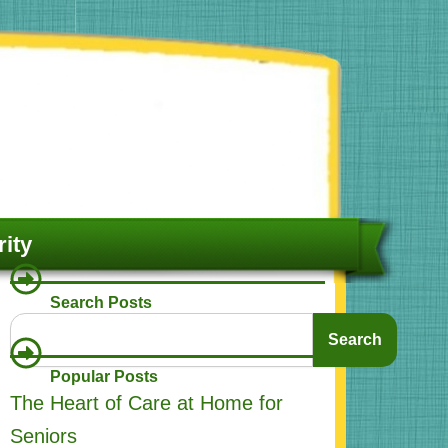
ity
Search Posts
Search
Search
Popular Posts
The Heart of Care at Home for
Seniors