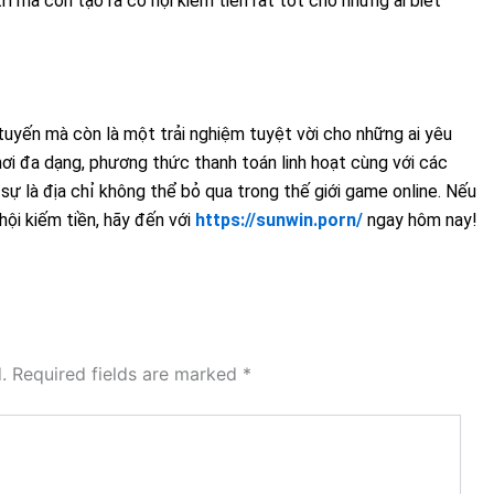
rí mà còn tạo ra cơ hội kiếm tiền rất tốt cho những ai biết
uyến mà còn là một trải nghiệm tuyệt vời cho những ai yêu
hơi đa dạng, phương thức thanh toán linh hoạt cùng với các
sự là địa chỉ không thể bỏ qua trong thế giới game online. Nếu
hội kiếm tiền, hãy đến với
https://sunwin.porn/
ngay hôm nay!
.
Required fields are marked
*