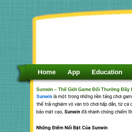
Skip
to
content
Home
App
Education
Sunwin – Thế Giới Game Đổi Thưởng Đầy
Sunwin
là một trong những nền tảng chơi game
thể trải nghiệm vô vàn trò chơi hấp dẫn, từ cá 
bảo mật cao,
Sunwin
đã nhanh chóng chiếm lĩn
Những Điểm Nổi Bật Của Sunwin