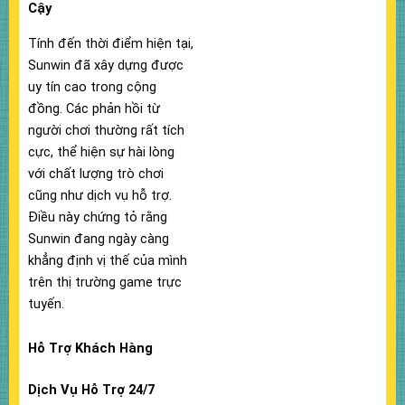
Cậy
Tính đến thời điểm hiện tại,
Sunwin đã xây dựng được
uy tín cao trong cộng
đồng. Các phản hồi từ
người chơi thường rất tích
cực, thể hiện sự hài lòng
với chất lượng trò chơi
cũng như dịch vụ hỗ trợ.
Điều này chứng tỏ rằng
Sunwin đang ngày càng
khẳng định vị thế của mình
trên thị trường game trực
tuyến.
Hỗ Trợ Khách Hàng
Dịch Vụ Hỗ Trợ 24/7