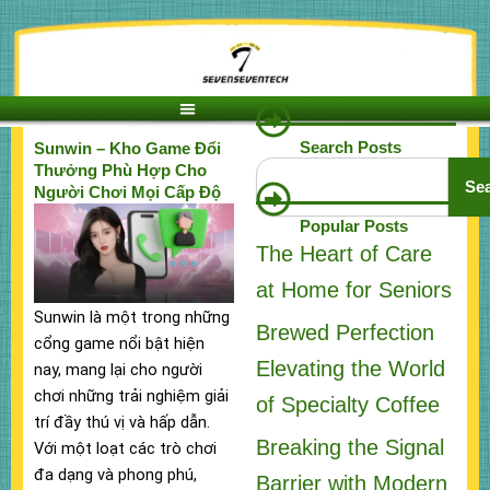
Skip
to
content
Search Posts
Sunwin – Kho Game Đổi
Search
Thưởng Phù Hợp Cho
Se
Người Chơi Mọi Cấp Độ
Popular Posts
The Heart of Care
at Home for Seniors
Sunwin là một trong những
Brewed Perfection
cổng game nổi bật hiện
Elevating the World
nay, mang lại cho người
chơi những trải nghiệm giải
of Specialty Coffee
trí đầy thú vị và hấp dẫn.
Breaking the Signal
Với một loạt các trò chơi
đa dạng và phong phú,
Barrier with Modern