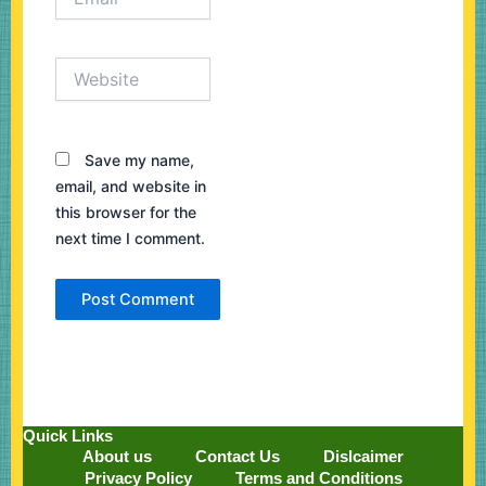
Website
Save my name,
email, and website in
this browser for the
next time I comment.
Quick Links
About us
Contact Us
Dislcaimer
Privacy Policy
Terms and Conditions