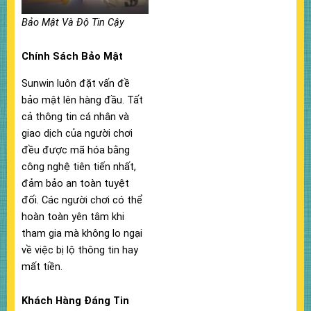
Bảo Mật Và Độ Tin Cậy
Chính Sách Bảo Mật
Sunwin luôn đặt vấn đề
bảo mật lên hàng đầu. Tất
cả thông tin cá nhân và
giao dịch của người chơi
đều được mã hóa bằng
công nghệ tiên tiến nhất,
đảm bảo an toàn tuyệt
đối. Các người chơi có thể
hoàn toàn yên tâm khi
tham gia mà không lo ngại
về việc bị lộ thông tin hay
mất tiền.
Khách Hàng Đáng Tin